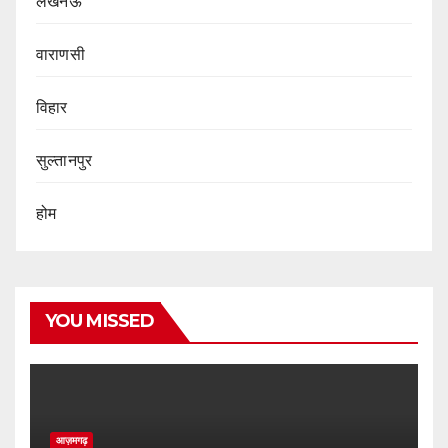
लखनऊ
वाराणसी
विहार
सुल्तानपुर
होम
YOU MISSED
आज़मगढ़