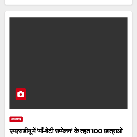
आज़मगढ़
एमएसडीयू में ‘माँ-बेटी सम्मेलन’ के तहत 100 छात्राओं