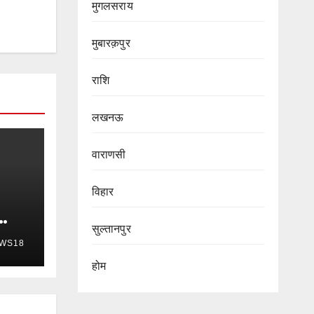
मुगलसराय
मुबारक़पुर
राशि
लखनऊ
वाराणसी
विहार
सुल्तानपुर
WS18
होम