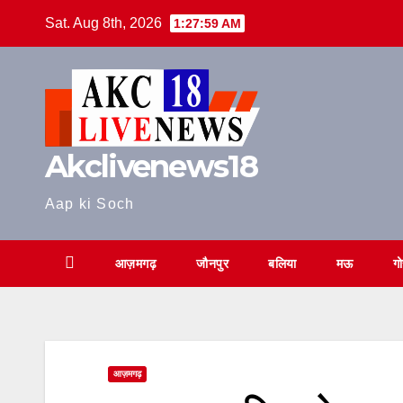
Skip
Sat. Aug 8th, 2026
1:28:00 AM
to
content
Akclivenews18
Aap ki Soch
आज़मगढ़
जौनपुर
बलिया
मऊ
ग
आज़मगढ़