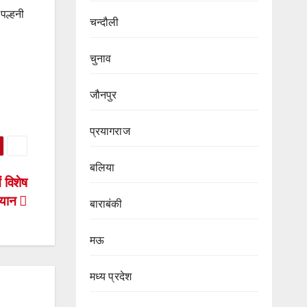
पल्हनी
चन्दौली
चुनाव
जौनपुर
प्रयागराज
बलिया
ं विशेष
ियान
बाराबंकी
मऊ
मध्य प्रदेश