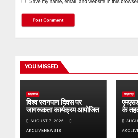
Save my name, email, and website in this browser 
YOU MISSED
आज़मगढ़
आज़मगढ़
विश्व स्तनपान दिवस पर
एमएसडीय
जागरूकता कार्यक्रम आयोजित
के तह
स्वास्थ
AUGUST 7, 2026
AUGU
AKCLIVENEWS18
AKCLI