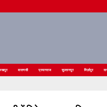
ोरखपुर
वाराणसी
प्रयागराज
सुल्तानपुर
मिर्ज़ापुर
ग़ा