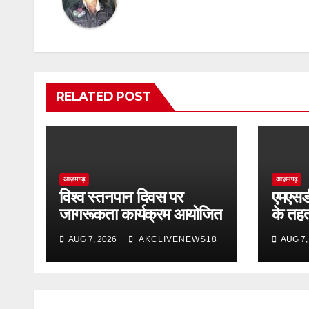
RELATED POST
आज़मगढ़
आज़मगढ़
विश्व स्तनपान दिवस पर
एमएसडीय
जागरूकता कार्यक्रम आयोजित
के तह
स्वास्थ
AUG 7, 2026
AKCLIVENEWS18
AUG 7,