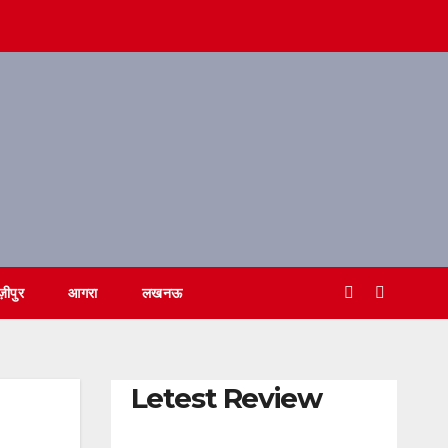
ज़ीपुर
आगरा
लखनऊ
Letest Review