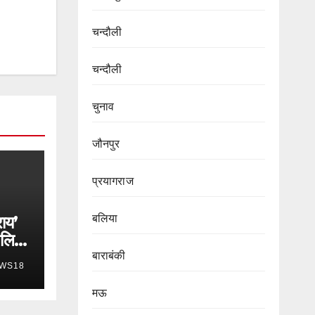
चन्दौली
चन्दौली
चुनाव
जौनपुर
प्रयागराज
राय’
बलिया
 लिए
बाराबंकी
WS18
में
मऊ