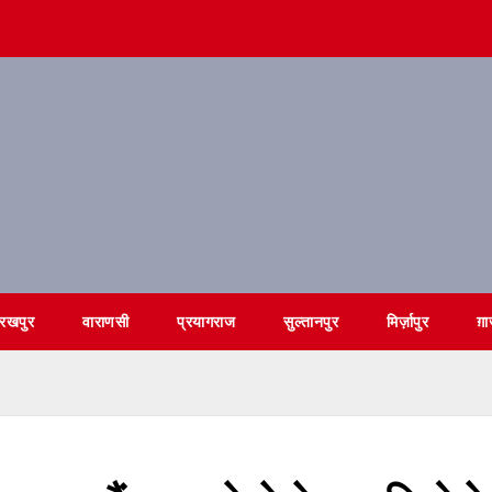
ोरखपुर
वाराणसी
प्रयागराज
सुल्तानपुर
मिर्ज़ापुर
ग़ा