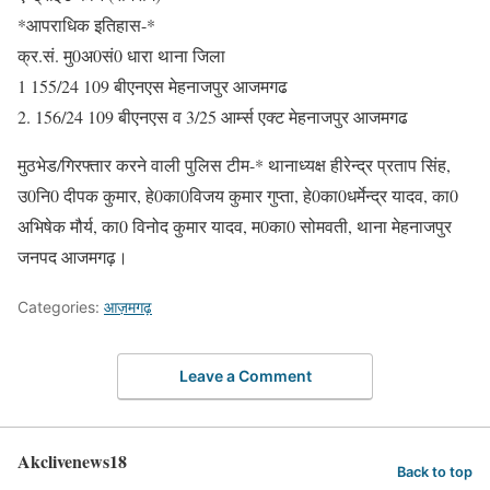
*आपराधिक इतिहास-*
क्र.सं. मु0अ0सं0 धारा थाना जिला
1 155/24 109 बीएनएस मेहनाजपुर आजमगढ
2. 156/24 109 बीएनएस व 3/25 आर्म्स एक्ट मेहनाजपुर आजमगढ
मुठभेड/गिरफ्तार करने वाली पुलिस टीम-* थानाध्यक्ष हीरेन्द्र प्रताप सिंह,
उ0नि0 दीपक कुमार, हे0का0विजय कुमार गुप्ता, हे0का0धर्मेन्द्र यादव, का0
अभिषेक मौर्य, का0 विनोद कुमार यादव, म0का0 सोमवती, थाना मेहनाजपुर
जनपद आजमगढ़।
Categories:
आज़मगढ़
Leave a Comment
Akclivenews18
Back to top