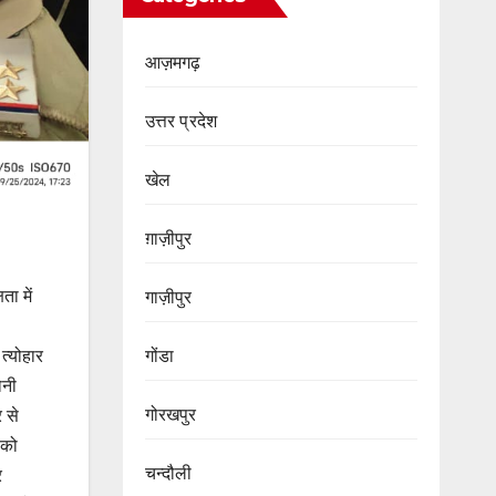
आज़मगढ़
उत्तर प्रदेश
खेल
ग़ाज़ीपुर
ता में
गाज़ीपुर
त्योहार
गोंडा
ोनी
गोरखपुर
 से
 को
चन्दौली
र