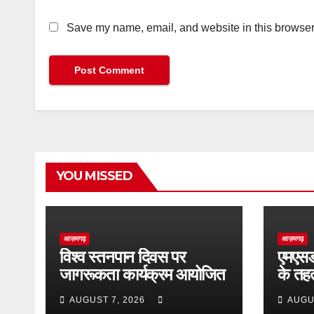
Save my name, email, and website in this browser 
YOU MISSED
आज़मगढ़
आज़मगढ़
विश्व स्तनपान दिवस पर
एमएसडीय
जागरूकता कार्यक्रम आयोजित
के तह
स्वास्थ
AUGUST 7, 2026
AUGU