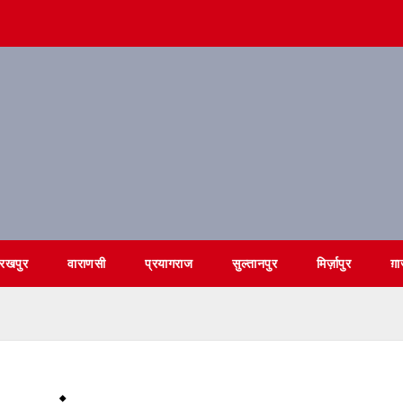
ोरखपुर
वाराणसी
प्रयागराज
सुल्तानपुर
मिर्ज़ापुर
ग़ा