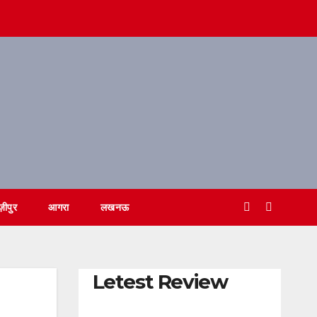
ज़ीपुर
आगरा
लखनऊ
Letest Review