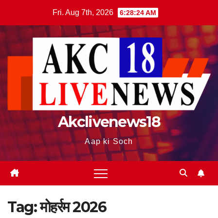
Skip
Fri. Aug 7th, 2026
6:28:25 AM
to
content
Akclivenews18
Aap ki Soch
Tag:
मोहर्रम 2026