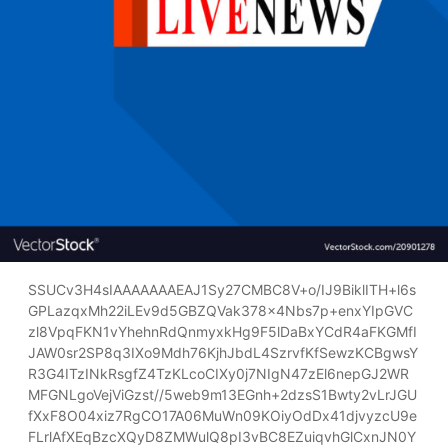
SSUCv3H4sIAAAAAAAEAJ1Sy27CMBC8V+o/IJ9BiklITH+l6s
GPLazqxMh22iLEv9d5GBZQVak378x4Nbs7p+enxYIpGVC
zl8VpqFKN1vYhehnRdQnmyxkHg9F5lDaBxYCdR4aFKGMfI
JAW0sr2SP8q3IXo9Mdh76KjhJbdL4SzrvfKfSewzKCBgwsY
R3G4ITzINkRsgfZ4TzKLcoCIXy0j7NIgN47zEl6nepGJ2WR
MFGNLgoVejViGzst//5web9m13EGnh+2dzsS1Bwty2vLrJGU
fXxF8O04xiz7RgCO17A06MuWn09KOiyOdDx41djvyzcU9e
FLrlAfXEqBzcXQyD8ZMWulQ8pI3vBC8EZuiqvhGlCxnJN0Y