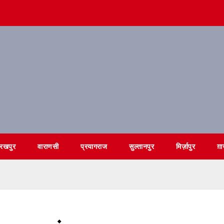
ोरखपुर
वाराणसी
प्रयागराज
सुल्तानपुर
मिर्ज़ापुर
ग़ा