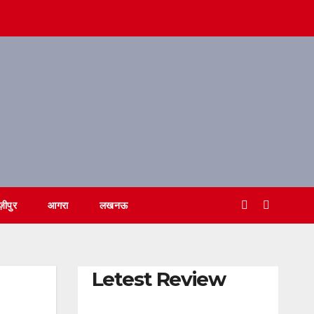
ज़ीपुर
आगरा
लखनऊ
Letest Review