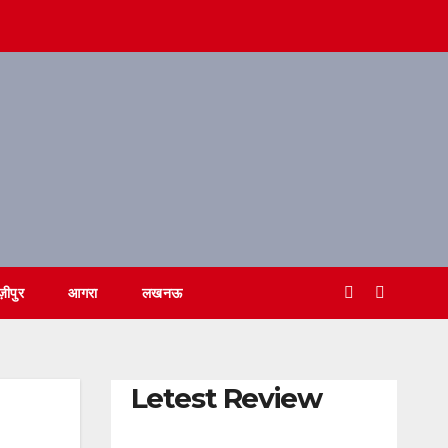
ज़ीपुर
आगरा
लखनऊ
Letest Review