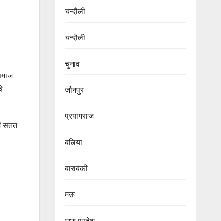
चन्दौली
चन्दौली
चुनाव
 समाज
चे
जौनपुर
प्रयागराज
ें सतत
बलिया
बाराबंकी
मऊ
मध्य प्रदेश