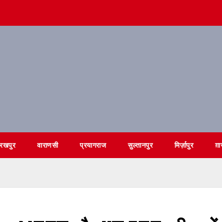
ोरखपुर
वाराणसी
प्रयागराज
सुल्तानपुर
मिर्ज़ापुर
ग़ा