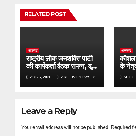
RELATED POST
आज़मगढ़
आज़मगढ़
राष्ट्रीय लोक जनशक्ति पार्टी
कौशल क
की कार्यकर्ता बैठक संपन्न, बूथ
के नेतृ
स्तर तक संगठन मजबूत करने
आजमगढ़
AUG 6, 2026
AKCLIVENEWS18
AUG 6,
का आह्वान
‘छात्रो
सैकड़ों
Leave a Reply
Your email address will not be published.
Required fi