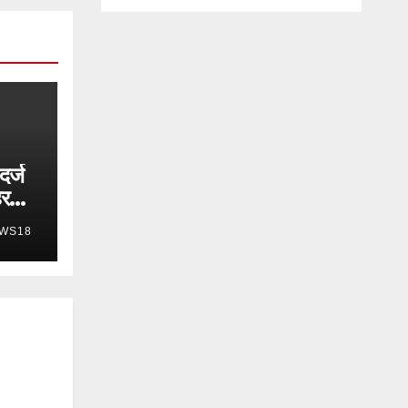
दर्ज
हर
WS18