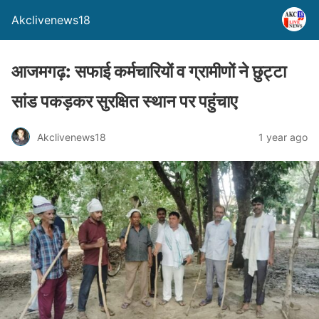
Akclivenews18
आजमगढ़: सफाई कर्मचारियों व ग्रामीणों ने छुट्टा
सांड पकड़कर सुरक्षित स्थान पर पहुंचाए
Akclivenews18
1 year ago