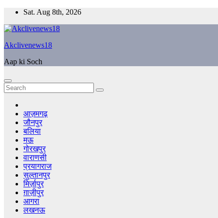
Skip
Sat. Aug 8th, 2026
to
content
Akclivenews18
Aap ki Soch
आज़मगढ़
जौनपुर
बलिया
मऊ
गोरखपुर
वाराणसी
प्रयागराज
सुल्तानपुर
मिर्ज़ापुर
ग़ाज़ीपुर
आगरा
लखनऊ