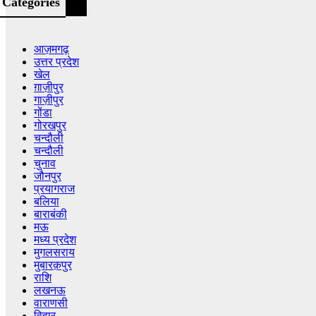
Categories
आज़मगढ़
उत्तर प्रदेश
खेल
ग़ाज़ीपुर
गाज़ीपुर
गोंडा
गोरखपुर
चन्दौली
चन्दौली
चुनाव
जौनपुर
प्रयागराज
बलिया
बाराबंकी
मऊ
मध्य प्रदेश
मुगलसराय
मुबारक़पुर
राशि
लखनऊ
वाराणसी
विहार