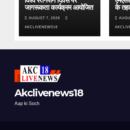
विश्व स्तनपान दिवस पर
एमएसडीय
जागरूकता कार्यक्रम आयोजित
के तह
स्वास्थ
AUGUST 7, 2026
AUGU
AKCLIVENEWS18
AKCLI
Akclivenews18
Aap ki Soch