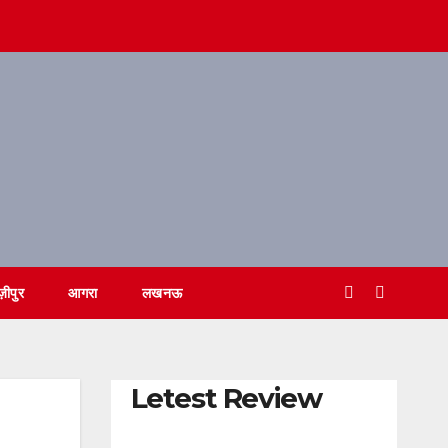
ज़ीपुर
आगरा
लखनऊ
Letest Review