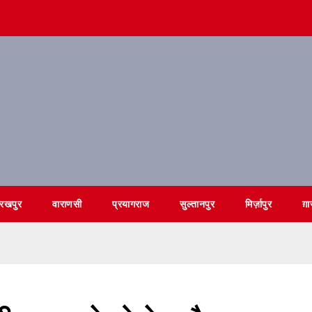
ोरखपुर
वाराणसी
प्रयागराज
सुल्तानपुर
मिर्ज़ापुर
ग़ा