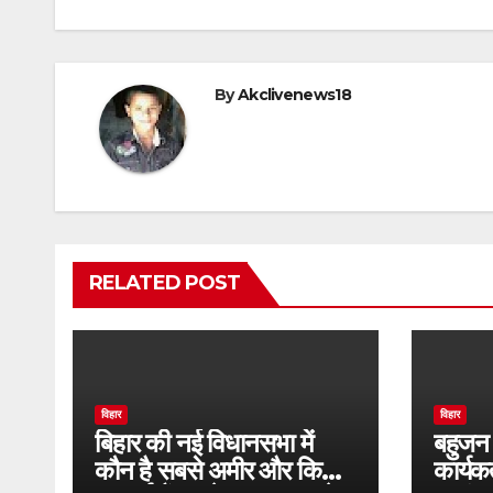
By
Akclivenews18
RELATED POST
विहार
विहार
बिहार की नई विधानसभा में
बहुजन 
कौन है सबसे अमीर और किस
कार्यक