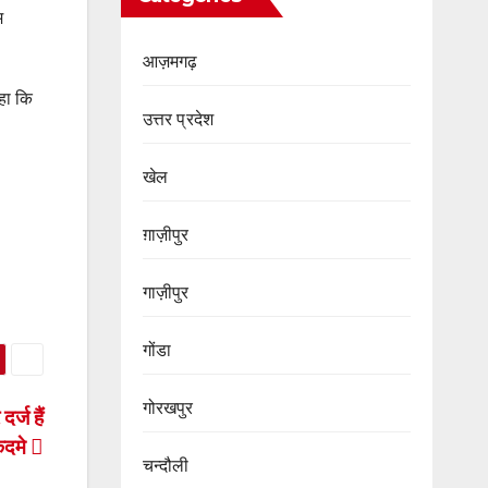
म
आज़मगढ़
कहा कि
उत्तर प्रदेश
खेल
ग़ाज़ीपुर
गाज़ीपुर
गोंडा
गोरखपुर
्ज हैं
क़दमे
चन्दौली