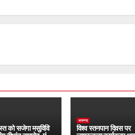
आज़मगढ़
्त को सजेगा मसुविवि
विश्व स्तनपान दिवस पर