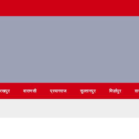
ोरखपुर
वाराणसी
प्रयागराज
सुल्तानपुर
मिर्ज़ापुर
ग़ा