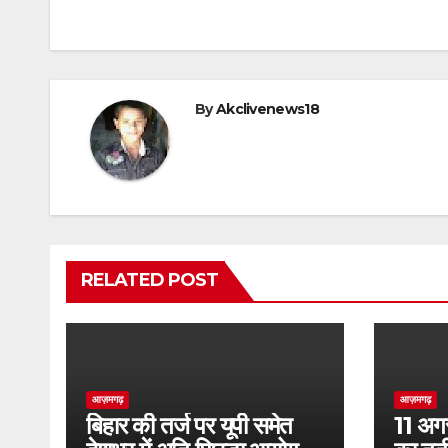
By
Akclivenews18
RELATED POST
आज़मगढ़
आज़मगढ़
बिहार की तर्ज पर यूपी समेत
11 अगस