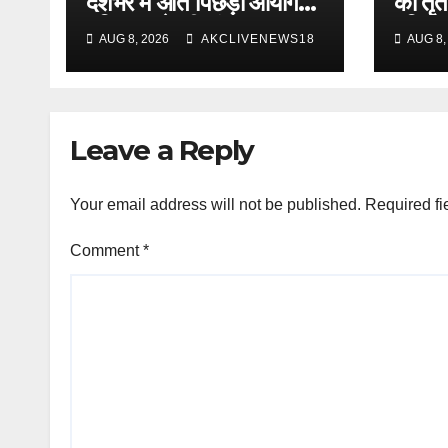
देशभर में अति पिछड़ा आयोग
का तृती
गठित करने की मांग
हरिप्रस
AUG 8, 2026
AKCLIVENEWS18
AUG 8,
अतिथि
Leave a Reply
Your email address will not be published.
Required fi
Comment
*