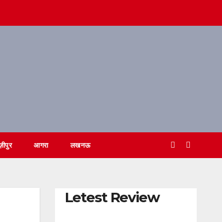
ज़ीपुर
आगरा
लखनऊ
Letest Review