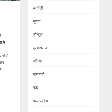
चन्दौली
चुनाव
जौनपुर
े
स मे
प्रयागराज
ों में
बलिया
 कर
ं
बाराबंकी
मऊ
मध्य प्रदेश