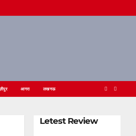
ज़ीपुर
आगरा
लखनऊ
Letest Review