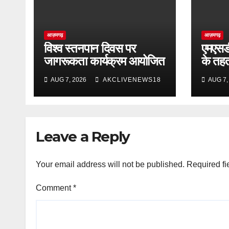
आज़मगढ़
आज़मगढ़
विश्व स्तनपान दिवस पर
एमएसडीय
जागरूकता कार्यक्रम आयोजित
के तह
स्वास्थ
AUG 7, 2026
AKCLIVENEWS18
AUG 7,
Leave a Reply
Your email address will not be published.
Required fi
Comment
*