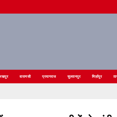
ोरखपुर
वाराणसी
प्रयागराज
सुल्तानपुर
मिर्ज़ापुर
ग़ा