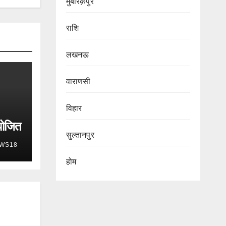
मुबारक़पुर
राशि
लखनऊ
वाराणसी
विहार
योजित
सुल्तानपुर
WS18
होम