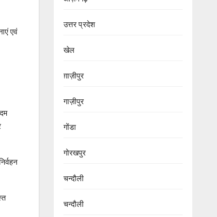
उत्तर प्रदेश
एं एवं
खेल
ग़ाज़ीपुर
गाज़ीपुर
कदम
र
गोंडा
गोरखपुर
निर्वहन
चन्दौली
्त
चन्दौली