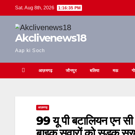
Skip
Sat. Aug 8th, 2026
1:16:36 PM
to
content
Akclivenews18
Aap ki Soch
आज़मगढ़
जौनपुर
बलिया
मऊ
ग
आज़मगढ़
99 यू पी बटालियन एन सी स
बाइक सवारों को सड़क सुरक्