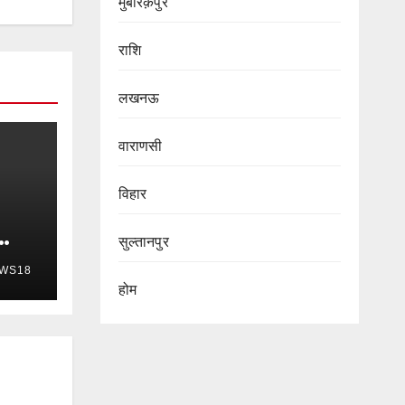
मुबारक़पुर
राशि
लखनऊ
वाराणसी
विहार
सुल्तानपुर
WS18
होम