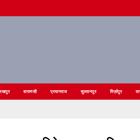
ोरखपुर
वाराणसी
प्रयागराज
सुल्तानपुर
मिर्ज़ापुर
ग़ा