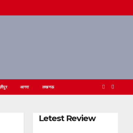
ज़ीपुर
आगरा
लखनऊ
Letest Review