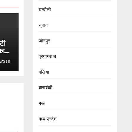
चन्दौली
चुनाव
जौनपुर
ेटी
का
प्रयागराज
WS18
बलिया
बाराबंकी
मऊ
मध्य प्रदेश