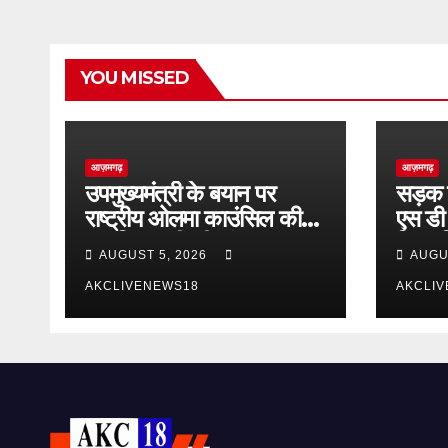
YOU MISSED
आज़मगढ़
आज़मगढ़
उपमुख्यमंत्री के बयान पर
सड़क 
राष्ट्रीय ओलमा काउंसिल की
एस डी
आपत्ति, माफी की मांग
किया व
AUGUST 5, 2026
AUGU
AKCLIVENEWS18
AKCLI