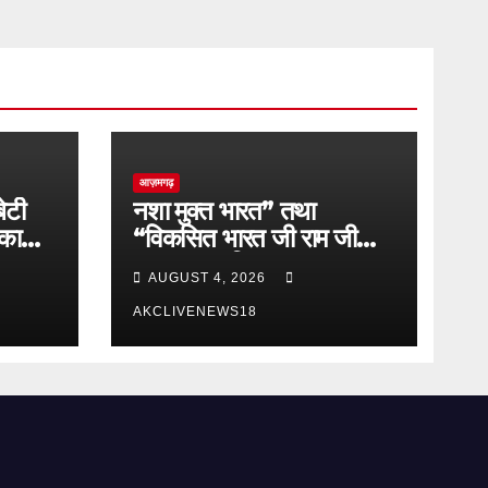
आज़मगढ़
ेटी
नशा मुक्त भारत” तथा
 का
“विकसित भारत जी राम जी
कानून” पर किया गया
AUGUST 4, 2026
जागरूकता कार्यक्रम का
आयोजन
AKCLIVENEWS18