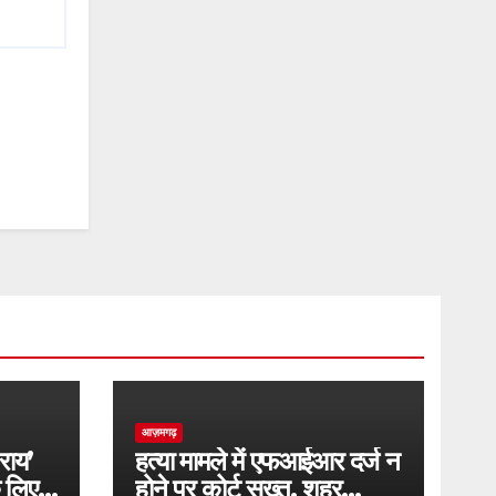
आज़मगढ़
राय’
हत्या मामले में एफआईआर दर्ज न
े लिए
होने पर कोर्ट सख्त, शहर