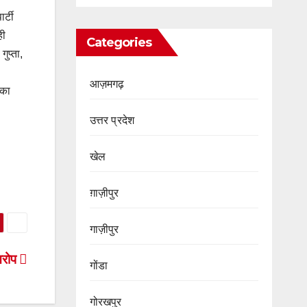
र्टी
ही
Categories
ुप्ता,
आज़मगढ़
िका
उत्तर प्रदेश
खेल
ग़ाज़ीपुर
गाज़ीपुर
 आरोप
गोंडा
गोरखपुर