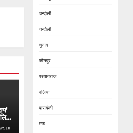
चन्दौली
चन्दौली
चुनाव
जौनपुर
प्रयागराज
बलिया
बाराबंकी
राय’
 लिए
मऊ
WS18
में