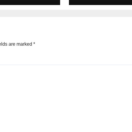
सैकड़ों छात्र होंगे शामिल
elds are marked
*