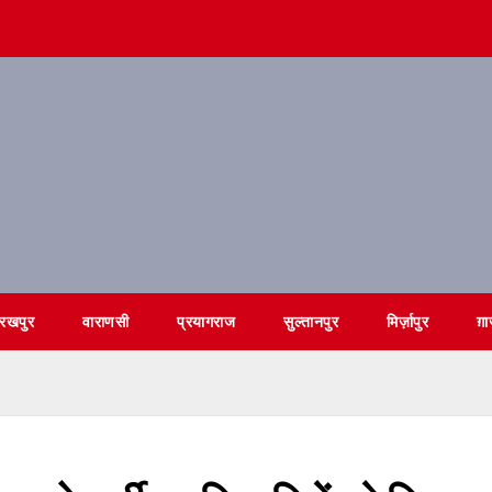
ोरखपुर
वाराणसी
प्रयागराज
सुल्तानपुर
मिर्ज़ापुर
ग़ा