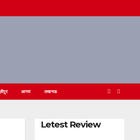
ज़ीपुर
आगरा
लखनऊ
Letest Review