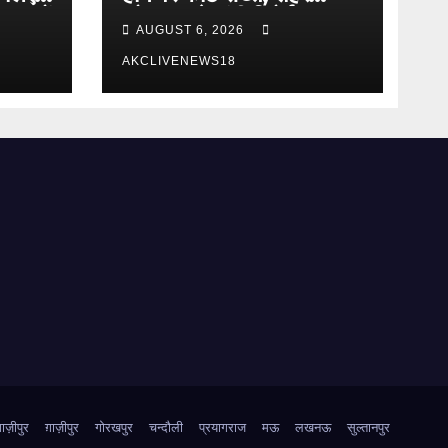
छात्रों
कोतवाल से मांगी रिपोर्ट
AUGUST 6, 2026
़ों
AKCLIVENEWS18
़ाज़ीपुर
ग़ाज़ीपुर
गोरखपुर
चन्दौली
प्रयागराज
मऊ
लखनऊ
सुल्तानपुर