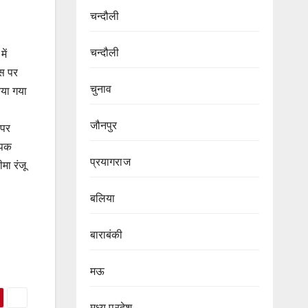
चन्दौली
चन्दौली
ें
ास पर
चुनाव
िया गया
जौनपुर
 पर
ापक
प्रयागराज
मा रंजू
बलिया
बाराबंकी
मऊ
मध्य प्रदेश