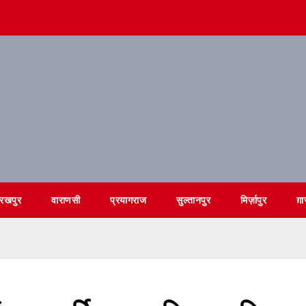
ोरखपुर
वाराणसी
प्रयागराज
सुल्तानपुर
मिर्ज़ापुर
ग़ा