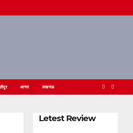
ज़ीपुर
आगरा
लखनऊ
Letest Review