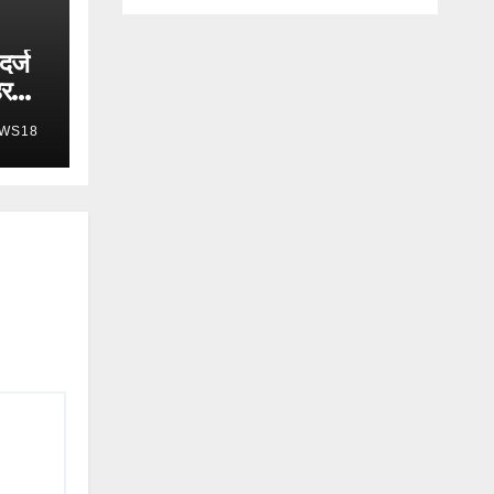
दर्ज
हर
WS18