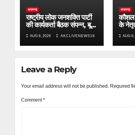
आज़मगढ़
आज़मगढ़
राष्ट्रीय लोक जनशक्ति पार्टी
कौशल क
की कार्यकर्ता बैठक संपन्न, बूथ
के नेतृ
स्तर तक संगठन मजबूत करने
आजमगढ़
AUG 6, 2026
AKCLIVENEWS18
AUG 6,
का आह्वान
‘छात्रो
सैकड़ों
Leave a Reply
Your email address will not be published.
Required fi
Comment
*