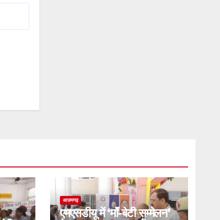
आज़मगढ़
एमएसडीयू में ‘माँ-बेटी सम्मेलन’