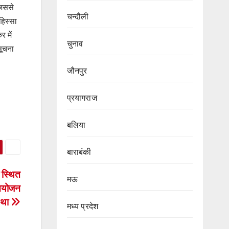
जिससे
चन्दौली
हिस्सा
 में
चुनाव
सूचना
जौनपुर
प्रयागराज
बलिया
बाराबंकी
 स्थित
मऊ
 आयोजन
 था
मध्य प्रदेश