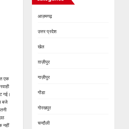
आज़मगढ़
उत्तर प्रदेश
खेल
ग़ाज़ीपुर
गाज़ीपुर
थित एक
परवाही
गोंडा
जुट गई।
च बजे
गोरखपुर
इतनी
 उठ
चन्दौली
क नहीं