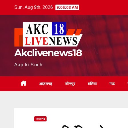
Skip
Sun. Aug 9th, 2026
9:06:04 AM
to
content
Akclivenews18
Aap ki Soch
आज़मगढ़
जौनपुर
बलिया
मऊ
आज़मगढ़