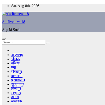
Skip
Sat. Aug 8th, 2026
to
content
Akclivenews18
Aap ki Soch
आज़मगढ़
जौनपुर
बलिया
मऊ
गोरखपुर
वाराणसी
प्रयागराज
सुल्तानपुर
मिर्ज़ापुर
ग़ाज़ीपुर
आगरा
लखनऊ