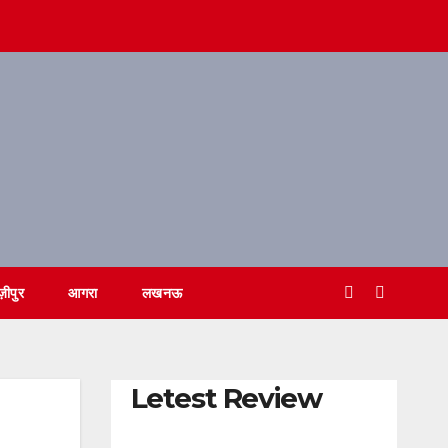
ज़ीपुर
आगरा
लखनऊ
Letest Review