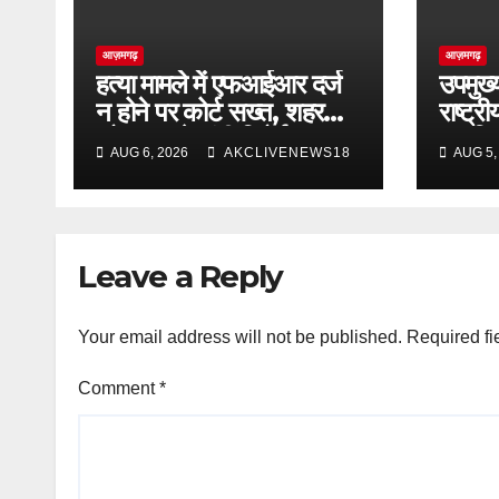
आज़मगढ़
आज़मगढ़
हत्या मामले में एफआईआर दर्ज
उपमुख्
न होने पर कोर्ट सख्त, शहर
राष्ट्
कोतवाल से मांगी रिपोर्ट
आपत्ति
AUG 6, 2026
AKCLIVENEWS18
AUG 5,
Leave a Reply
Your email address will not be published.
Required fi
Comment
*