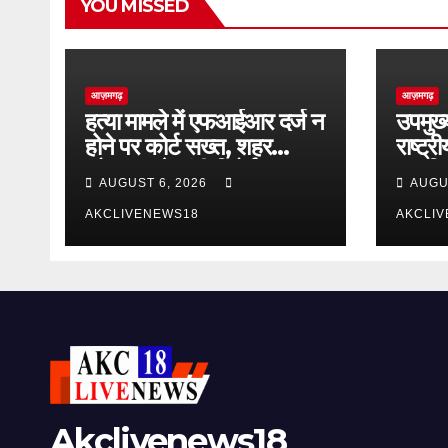
YOU MISSED
आज़मगढ़
आज़मगढ़
हत्या मामले में एफआईआर दर्ज न
उपमुख्
होने पर कोर्ट सख्त, शहर
राष्ट्
कोतवाल से मांगी रिपोर्ट
आपत्ति
AUGUST 6, 2026
AUGU
AKCLIVENEWS18
AKCLI
Akclivenews18