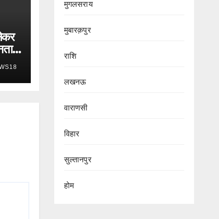
मुगलसराय
मुबारक़पुर
ेकर
नता
राशि
WS18
लखनऊ
वाराणसी
विहार
सुल्तानपुर
होम