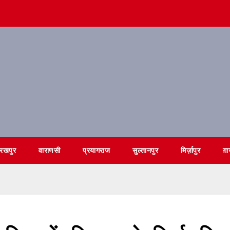
ोरखपुर
वाराणसी
प्रयागराज
सुल्तानपुर
मिर्ज़ापुर
ग़ा