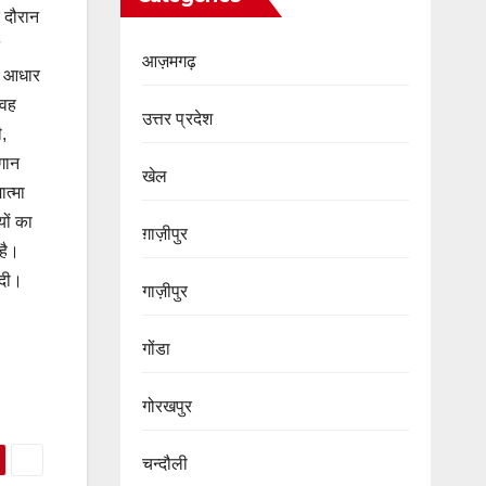
े दौरान
आज़मगढ़
का आधार
 वह
उत्तर प्रदेश
ी,
गान
खेल
ात्मा
ों का
ग़ाज़ीपुर
 है।
 दी।
गाज़ीपुर
गोंडा
गोरखपुर
चन्दौली