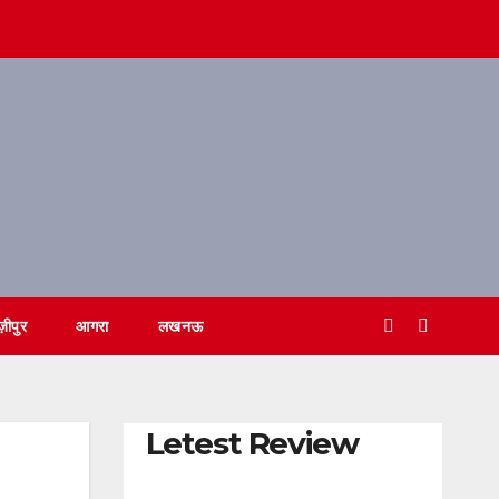
ज़ीपुर
आगरा
लखनऊ
Letest Review