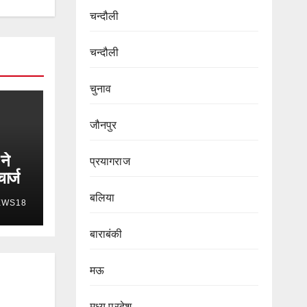
चन्दौली
चन्दौली
चुनाव
जौनपुर
ने
प्रयागराज
ार्ज
बलिया
EWS18
बाराबंकी
मऊ
मध्य प्रदेश