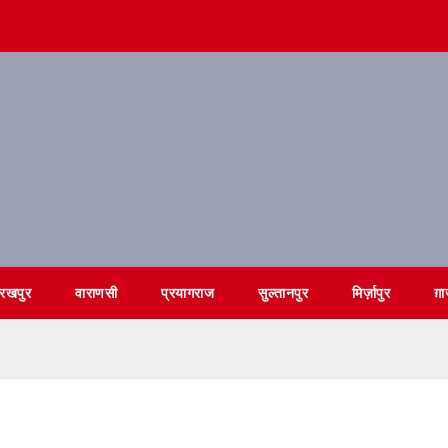
ोरखपुर
वाराणसी
प्रयागराज
सुल्तानपुर
मिर्ज़ापुर
ग़ा