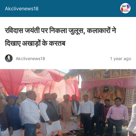
Akclivenews18
रविदास जयंती पर निकला जुलूस, कलाकारों ने
दिखाए अखाड़ों के करतब
Akclivenews18
1 year ago