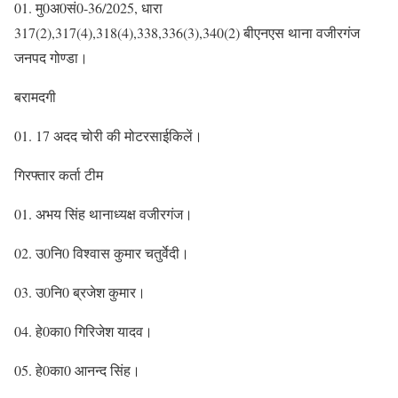
01. मु0अ0सं0-36/2025, धारा
317(2),317(4),318(4),338,336(3),340(2) बीएनएस थाना वजीरगंज
जनपद गोण्डा।
बरामदगी
01. 17 अदद चोरी की मोटरसाईकिलें।
गिरफ्तार कर्ता टीम
01. अभय सिंह थानाध्यक्ष वजीरगंज।
02. उ0नि0 विश्वास कुमार चतुर्वेदी।
03. उ0नि0 ब्रजेश कुमार।
04. हे0का0 गिरिजेश यादव।
05. हे0का0 आनन्द सिंह।