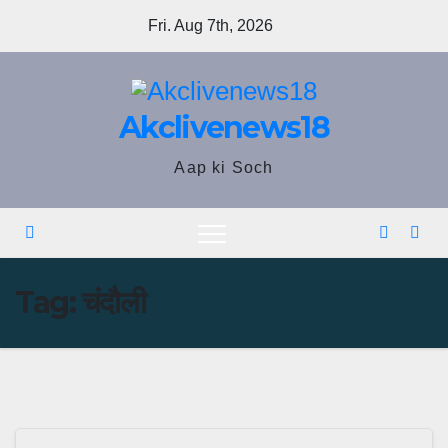
Skip
Fri. Aug 7th, 2026
to
content
Akclivenews18
Aap ki Soch
Tag:
चंदौली