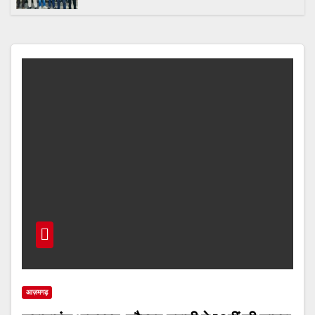
आज़मगढ़