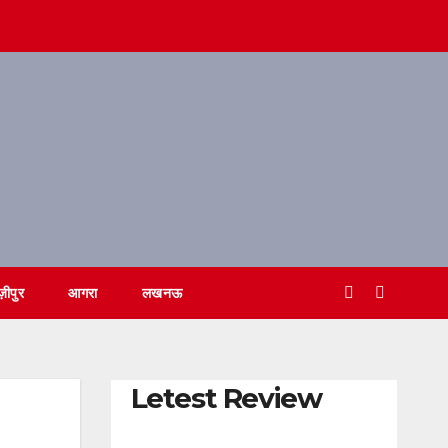
ज़ीपुर
आगरा
लखनऊ
Letest Review