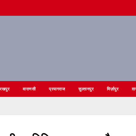
ोरखपुर
वाराणसी
प्रयागराज
सुल्तानपुर
मिर्ज़ापुर
ग़ा