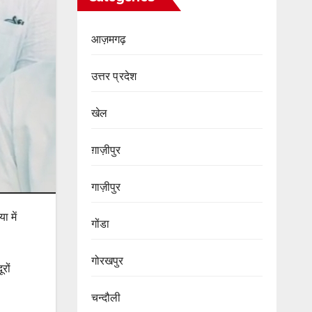
आज़मगढ़
उत्तर प्रदेश
खेल
ग़ाज़ीपुर
गाज़ीपुर
ा में
गोंडा
गोरखपुर
रों
चन्दौली