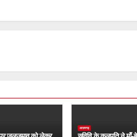
आज़मगढ़
र जलजमाव को लेकर
सुविवि के कुलपति ने माँ-ब