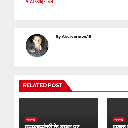
पार्टी ज्वाइन की
navigation
By
Akclivenews18
RELATED POST
आज़मगढ़
आज़मगढ़
उपमुख्यमंत्री के बयान पर
सड़क प