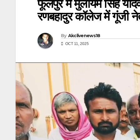
फूलपुर में मुलायम सिंह या
रणबहादुर कॉलेज में गूंजी न
By
Akclivenews18
OCT 11, 2025