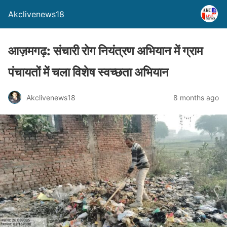
Akclivenews18
आज़मगढ़: संचारी रोग नियंत्रण अभियान में ग्राम
पंचायतों में चला विशेष स्वच्छता अभियान
Akclivenews18
8 months ago