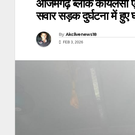
आजमगढ़ ब्लॉक कोयलसा एचप
सवार सड़क दुर्घटना में हुए
By
Akclivenews18
FEB 3, 2026