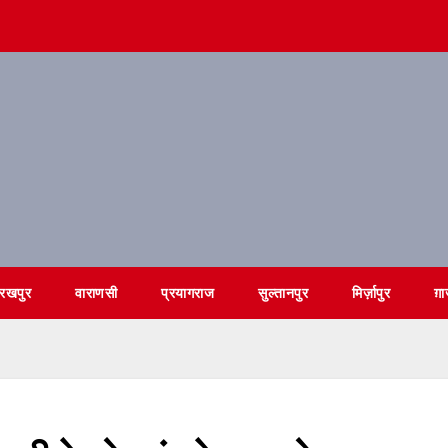
ोरखपुर
वाराणसी
प्रयागराज
सुल्तानपुर
मिर्ज़ापुर
ग़ा