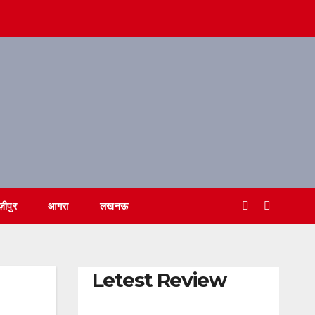
ज़ीपुर
आगरा
लखनऊ
Letest Review