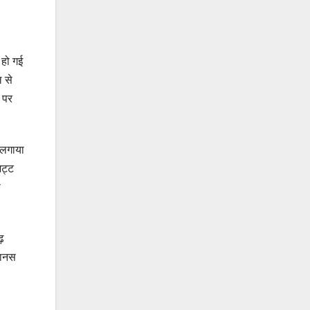
 हो गई
 से
 पर
 लगाया
भट्ट
े
ढ़
मानस