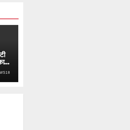
ेटी
का
WS18