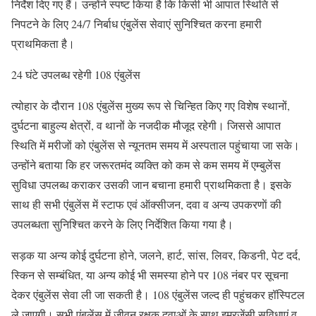
निर्देश दिए गए हैं। उन्‍होंने स्पष्ट किया है कि किसी भी आपात स्थिति से
निपटने के लिए 24/7 निर्बाध एंबुलेंस सेवाएं सुनिश्चित करना हमारी
प्राथमिकता है।
24 घंटे उपलब्‍ध रहेगी 108 एंबुलेंस
त्‍योहार के दौरान 108 एंबुलेंस मुख्य रूप से चिन्हित किए गए विशेष स्‍थानों,
दुर्घटना बाहुल्‍य क्षेत्रों, व थानों के नजदीक मौजूद रहेगी। जिससे आपात
स्थिति में मरीजों को एंबुलेंस से न्‍यूनतम समय में अस्पताल पहुंचाया जा सके।
उन्‍होंने बताया कि हर जरूरतमंद व्‍यक्ति को कम से कम समय में एम्‍बुलेंस
सुविधा उपलब्‍ध कराकर उसकी जान बचाना हमारी प्राथमिकता है। इसके
साथ ही सभी एंबुलेंस में स्‍टाफ एवं ऑक्‍सीजन, दवा व अन्‍य उपकरणाें की
उपलब्‍धता सुनिश्चित करने के लिए निर्देशित किया गया है।
सड़क या अन्‍य कोई दुर्घटना होने, जलने, हार्ट, सांस, लिवर, किडनी, पेट दर्द,
स्किन से सम्‍बंधित, या अन्‍य कोई भी समस्‍या होने पर 108 नंबर पर सूचना
देकर एंबुलेंस सेवा ली जा सकती है। 108 एंबुलेंस जल्‍द ही पहुंचकर हॉस्पिटल
ले जाएगी। सभी एंबुलेंस में जीवन रक्षक दवाओं के साथ इमरजेंसी सुविधाएं व