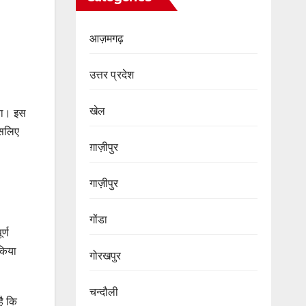
आज़मगढ़
उत्तर प्रदेश
खेल
गया। इस
इसलिए
ग़ाज़ीपुर
गाज़ीपुर
गोंडा
र्ण
किया
गोरखपुर
चन्दौली
है कि