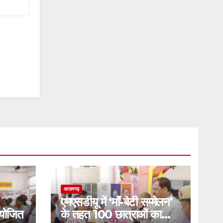
आज़मगढ़
एमएसडीयू में ‘माँ-बेटी सम्मेलन’
योजित
के तहत 100 छात्राओं का