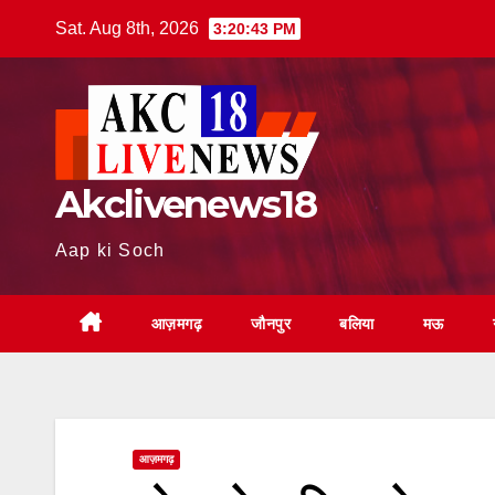
Skip
Sat. Aug 8th, 2026
3:20:44 PM
to
content
Akclivenews18
Aap ki Soch
आज़मगढ़
जौनपुर
बलिया
मऊ
आज़मगढ़