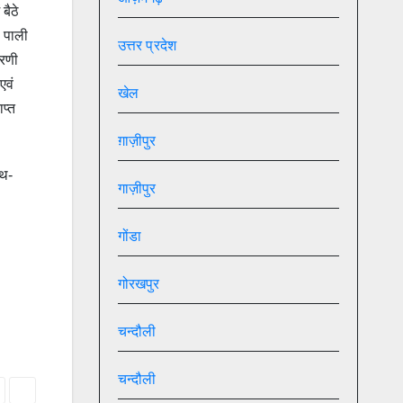
बैठे
ी पाली
उत्तर प्रदेश
ारणी
एवं
खेल
प्त
ग़ाज़ीपुर
ाथ-
गाज़ीपुर
गोंडा
गोरखपुर
चन्दौली
चन्दौली