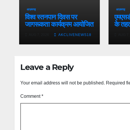
आज़मगढ़
आज़मगढ़
विश्व स्तनपान दिवस पर
एमएसडीय
जागरूकता कार्यक्रम आयोजित
के तह
स्वास्थ
AUG 7, 2026
AKCLIVENEWS18
AUG 7,
Leave a Reply
Your email address will not be published.
Required fi
Comment
*