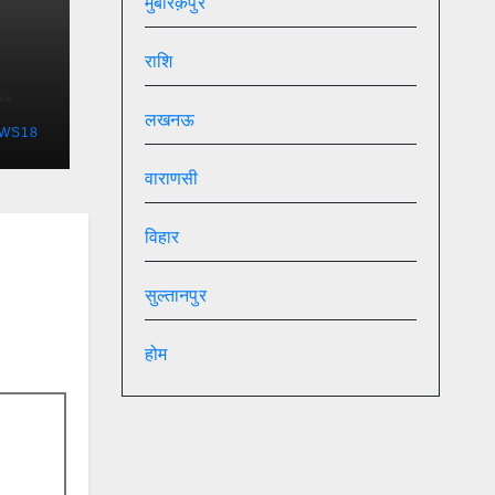
मुबारक़पुर
राशि
लखनऊ
WS18
वाराणसी
विहार
सुल्तानपुर
होम