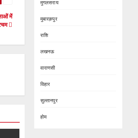
मुगलसराय
ाओं में
मुबारक़पुर
परचम
राशि
लखनऊ
वाराणसी
विहार
सुल्तानपुर
होम