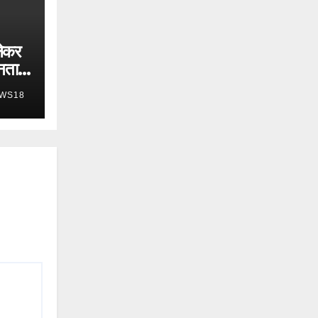
ेकर
नता
WS18