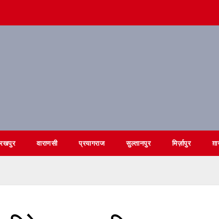
ोरखपुर
वाराणसी
प्रयागराज
सुल्तानपुर
मिर्ज़ापुर
ग़ा