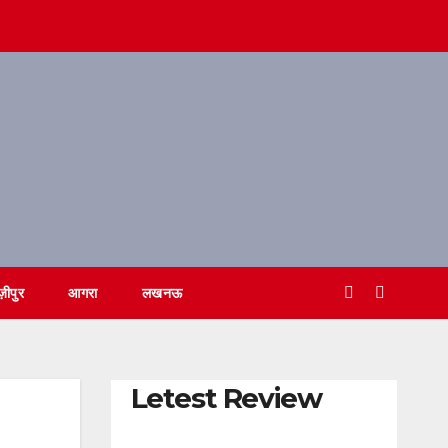
ज़ीपुर
आगरा
लखनऊ
Letest Review