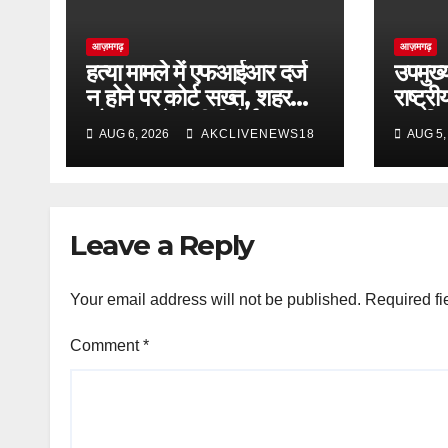
आज़मगढ़
आज़मगढ़
हत्या मामले में एफआईआर दर्ज
उपमुख्
न होने पर कोर्ट सख्त, शहर
राष्ट्
कोतवाल से मांगी रिपोर्ट
आपत्ति
AUG 6, 2026
AKCLIVENEWS18
AUG 5,
Leave a Reply
Your email address will not be published.
Required fi
Comment
*