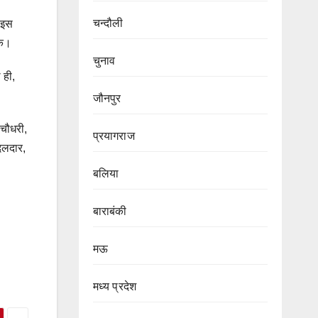
चन्दौली
 इस
के।
चुनाव
 ही,
जौनपुर
 चौधरी,
प्रयागराज
दिलदार,
बलिया
बाराबंकी
मऊ
मध्य प्रदेश