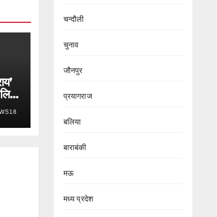
चन्दौली
चुनाव
जौनपुर
राय’
 लिए
प्रयागराज
WS18
में
बलिया
बाराबंकी
मऊ
मध्य प्रदेश