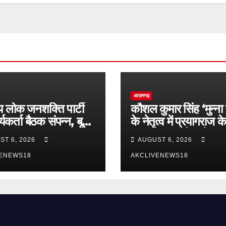
आज़मगढ़
रीय लोक जनशक्ति पार्टी
कौशल कुमार सिंह ‘मुन्ना 
्यकर्ता बैठक संपन्न, बूथ
के नेतृत्व में प्रयागराज क
तक संगठन मजबूत करने
आजमगढ़ कांग्रेस तैयार, ‘
ST 6, 2026
AUGUST 6, 2026
वान
की गूंज’ कार्यक्रम में सैकड
VENEWS18
छात्र होंगे शामिल
AKCLIVENEWS18