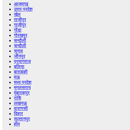
आज़मगढ़
उत्तर प्रदेश
खेल
ग़ाज़ीपुर
गाज़ीपुर
गोंडा
गोरखपुर
चन्दौली
चन्दौली
चुनाव
जौनपुर
प्रयागराज
बलिया
बाराबंकी
मऊ
मध्य प्रदेश
मुगलसराय
मुबारक़पुर
राशि
लखनऊ
वाराणसी
विहार
सुल्तानपुर
होम