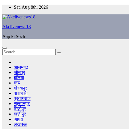
Skip
Sat. Aug 8th, 2026
to
content
Akclivenews18
Aap ki Soch
आज़मगढ़
जौनपुर
बलिया
मऊ
गोरखपुर
वाराणसी
प्रयागराज
सुल्तानपुर
मिर्ज़ापुर
ग़ाज़ीपुर
आगरा
लखनऊ