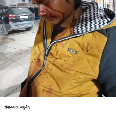
संवाददाता अबुज़ैद