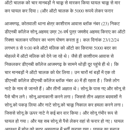
ऑटो चालक को चार मानबड़ों ने चाकू से मारकर किया घायल चाकू से मार
कर घायल कर दिया। (और ऑटो चालक के 5000 रूपये लेकर फरार
आजमगढ़, कोतवाली थाना क्षेत्र काशीराम आवास ब्लॉक नंबर (23) निकट
डीएनबी कॉलेज सोनू अहमद उम्र 26 वर्ष पुत्र जमशेद अहमद किराए का ऑटो
रिक्शा चलाकर परिवार का भरण पोषण करता हु। कल दिनांक 23/12/24
लगभग 8 से 9:00 बजे ऑटो मलिक को ऑटो का किराया 5000 बदर का
मोहल्ले में ऑटो मलिक को देने जा रहे थे। जैसे ही काशीराम आवास से
निकलकर डीएनबी कॉलेज आजमगढ़ के सामने थोड़ी दूर पहुंचे ही थे। कि
चार मानबड़ों ने ऑटो चालक को घेर लिया। उन चारों मां बड़ों में एक तो
डीएनबी कॉलेज डीएनबी कॉलेज ब्लॉक नंबर 40 में ही रहता है। जिसे लोग
नाटे के नाम से जानते हैं। और तीनों अज्ञात थे। सोनू के पास गए और सोनू से
पैसे चीन लगे। सोनू आनाकानी करने लगा। जिससे तीन अज्ञात बदमाशों ने
सोनू को पकड़ लिया और नाटे सोनू को चाकू निकाल कर हमला करने लगा।
जिससे सोनू के ऊपर नाटे ने कई बार वार किया। और सोनू गंभीर रूप से
घायल हो गया। और यह सब सोनू से पैसे लेकर वहां से फरार हो गए। घायल
अवस्था में सोनू को सदर अस्पताल में भर्ती कराया गया। घायल का इलाज