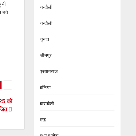
ुंची
चन्दौली
ल बचे
चन्दौली
चुनाव
जौनपुर
प्रयागराज
बलिया
025 को
बाराबंकी
ोजित
मऊ
मध्य प्रदेश