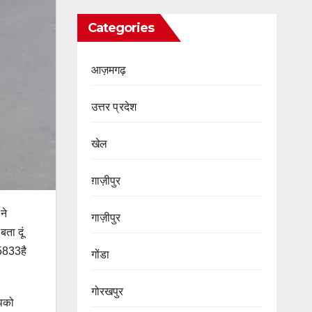
Categories
आज़मगढ़
उत्तर प्रदेश
खेल
ग़ाज़ीपुर
ने
गाज़ीपुर
ता दूं
 5833है
गोंडा
गोरखपुर
आपको