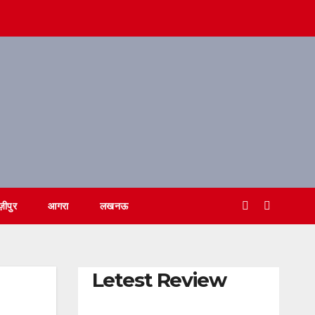
ज़ीपुर
आगरा
लखनऊ
Letest Review