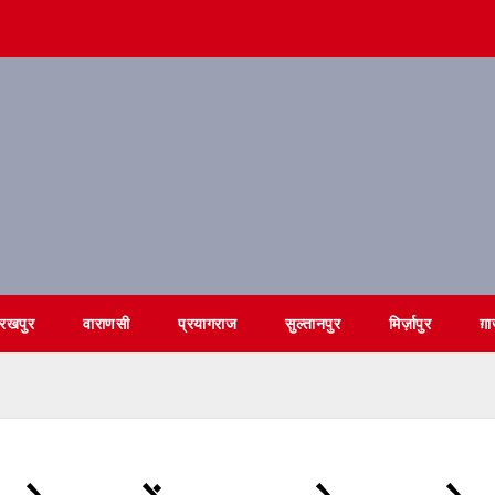
ोरखपुर
वाराणसी
प्रयागराज
सुल्तानपुर
मिर्ज़ापुर
ग़ा