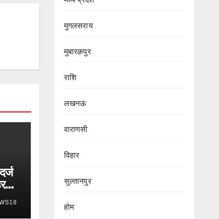
मुगलसराय
मुबारक़पुर
राशि
लखनऊ
वाराणसी
विहार
दर्ज
सुल्तानपुर
हर
WS18
होम