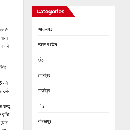
Categories
आज़मगढ़
ंह ने
लवाया
उत्तर प्रदेश
ान को
खेल
सिंह
ग़ाज़ीपुर
25 को
गाज़ीपुर
ह उर्फ
गोंडा
फ चन्दू
दृष्टि
गोरखपुर
पुत्र