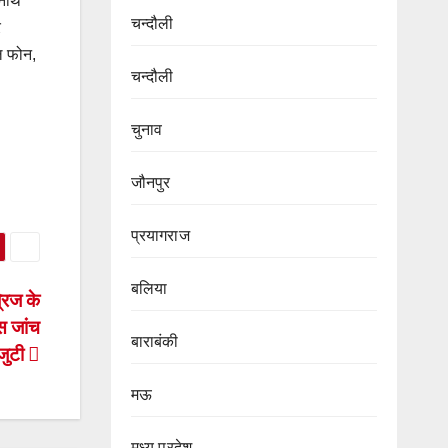
यनाथ
चन्दौली
र
ल फोन,
चन्दौली
चुनाव
जौनपुर
प्रयागराज
बलिया
रिज के
िस जांच
बाराबंकी
 जुटी
मऊ
मध्य प्रदेश