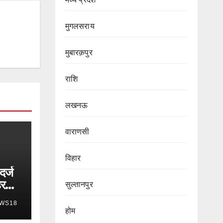
मुगलसराय
मुबारक़पुर
राशि
लखनऊ
वाराणसी
विहार
दर्ज
हर
सुल्तानपुर
WS18
होम