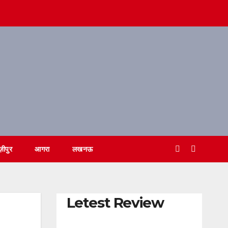
ज़ीपुर
आगरा
लखनऊ
Letest Review