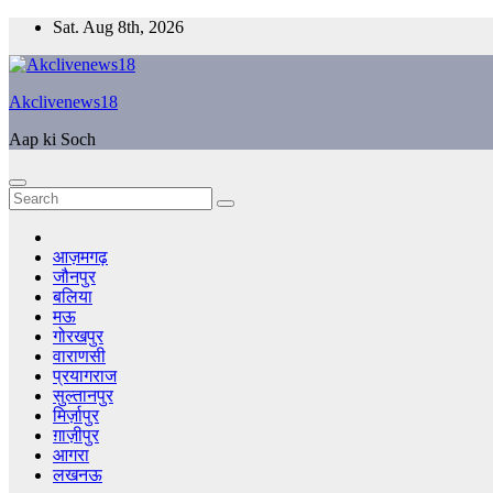
Skip
Sat. Aug 8th, 2026
to
content
Akclivenews18
Aap ki Soch
आज़मगढ़
जौनपुर
बलिया
मऊ
गोरखपुर
वाराणसी
प्रयागराज
सुल्तानपुर
मिर्ज़ापुर
ग़ाज़ीपुर
आगरा
लखनऊ