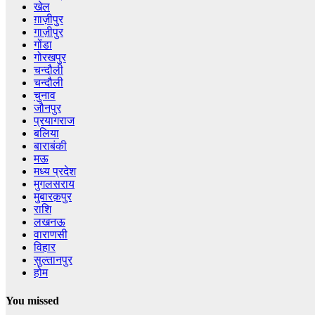
खेल
ग़ाज़ीपुर
गाज़ीपुर
गोंडा
गोरखपुर
चन्दौली
चन्दौली
चुनाव
जौनपुर
प्रयागराज
बलिया
बाराबंकी
मऊ
मध्य प्रदेश
मुगलसराय
मुबारक़पुर
राशि
लखनऊ
वाराणसी
विहार
सुल्तानपुर
होम
You missed