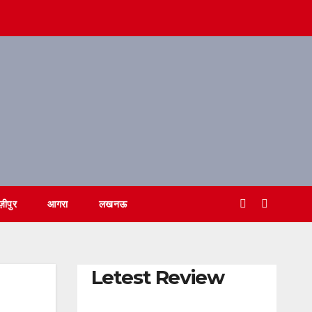
ज़ीपुर
आगरा
लखनऊ
Letest Review