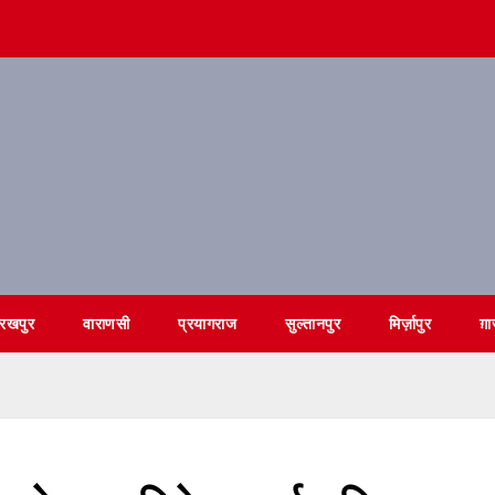
ोरखपुर
वाराणसी
प्रयागराज
सुल्तानपुर
मिर्ज़ापुर
ग़ा