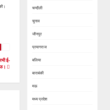
 की।
चन्दौली
चुनाव
जौनपुर
प्रयागराज
सभी ई-
बलिया
माफ।
बाराबंकी
मऊ
मध्य प्रदेश