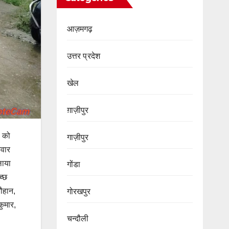
आज़मगढ़
उत्तर प्रदेश
खेल
ग़ाज़ीपुर
ं को
गाज़ीपुर
िवार
लाया
गोंडा
च्छ
ौहान,
गोरखपुर
कुमार,
चन्दौली