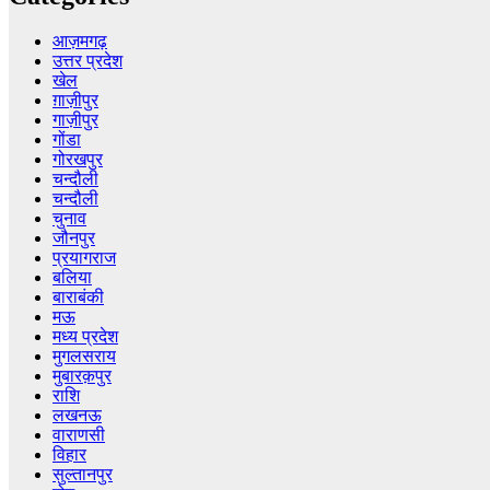
आज़मगढ़
उत्तर प्रदेश
खेल
ग़ाज़ीपुर
गाज़ीपुर
गोंडा
गोरखपुर
चन्दौली
चन्दौली
चुनाव
जौनपुर
प्रयागराज
बलिया
बाराबंकी
मऊ
मध्य प्रदेश
मुगलसराय
मुबारक़पुर
राशि
लखनऊ
वाराणसी
विहार
सुल्तानपुर