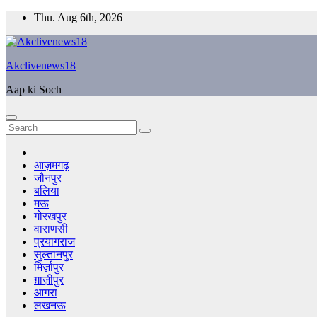
Skip
Thu. Aug 6th, 2026
to
content
Akclivenews18
Aap ki Soch
आज़मगढ़
जौनपुर
बलिया
मऊ
गोरखपुर
वाराणसी
प्रयागराज
सुल्तानपुर
मिर्ज़ापुर
ग़ाज़ीपुर
आगरा
लखनऊ