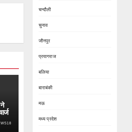
चन्दौली
चुनाव
जौनपुर
प्रयागराज
बलिया
बाराबंकी
ने
मऊ
ार्ज
मध्य प्रदेश
EWS18