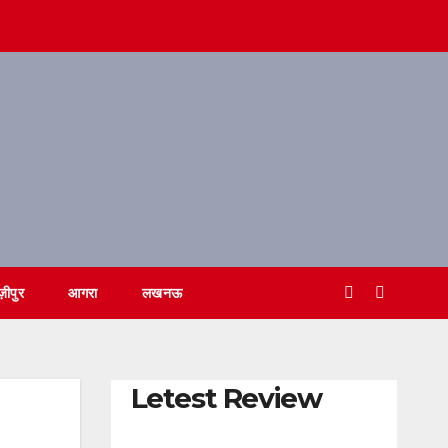
ज़ीपुर
आगरा
लखनऊ
Letest Review