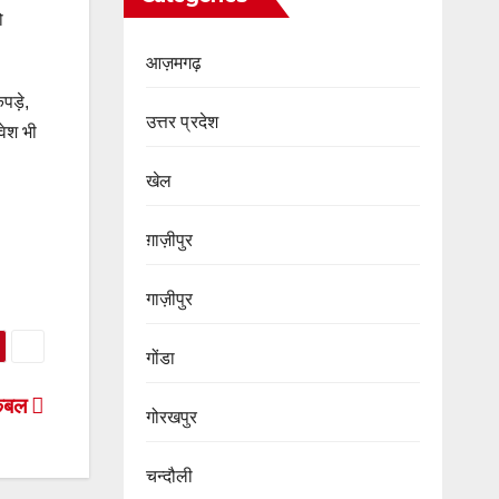
ो
आज़मगढ़
पड़े,
उत्तर प्रदेश
रवेश भी
खेल
ग़ाज़ीपुर
गाज़ीपुर
गोंडा
ा कबल
गोरखपुर
चन्दौली