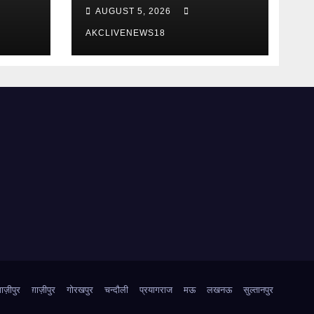
किया शुभारंभ
AUGUST 5, 2026
AKCLIVENEWS18
़ाज़ीपुर
ग़ाज़ीपुर
गोरखपुर
चन्दौली
प्रयागराज
मऊ
लखनऊ
सुल्तानपुर