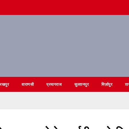
ोरखपुर
वाराणसी
प्रयागराज
सुल्तानपुर
मिर्ज़ापुर
ग़ा