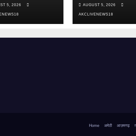
, माफी की मांग
किया विरोध प्रदर्शन
ST 5, 2026
AUGUST 5, 2026
VENEWS18
AKCLIVENEWS18
Home
अमेठी
आज़मगढ़
ग