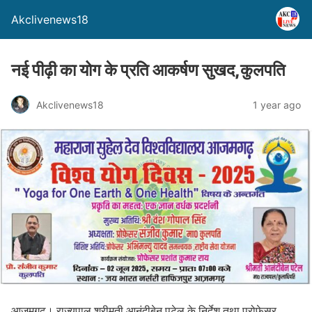
Akclivenews18
नई पीढ़ी का योग के प्रति आकर्षण सुखद,कुलपति
Akclivenews18
1 year ago
आजमगढ़। राज्यपाल श्रीमती आनंदीबेन पटेल के निर्देश तथा प्रोफेसर