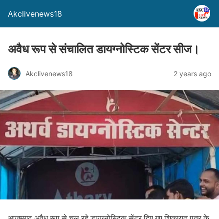
Akclivenews18
अवैध रूप से संचालित डायग्नोस्टिक सेंटर सीज।
Akclivenews18
2 years ago
आजमगढ़ अवैध रूप से चल रहे डायग्नोस्टिक सेंटर दिए गए शिकायत पत्र के